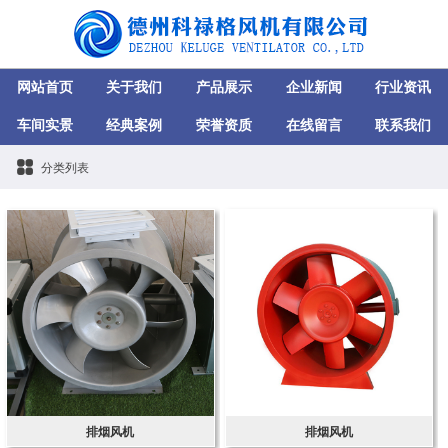
网站首页
关于我们
产品展示
企业新闻
行业资讯
车间实景
经典案例
荣誉资质
在线留言
联系我们
分类列表
排烟风机
排烟风机