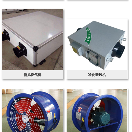
新风换气机
净化新风机